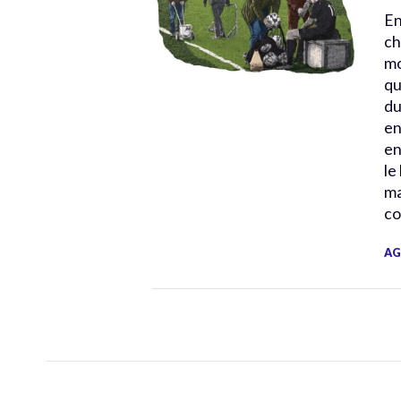
En
ch
mo
qu
du
en
en
le
ma
co
AG