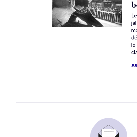
b
Le
ja
mo
dé
le
cl
JU