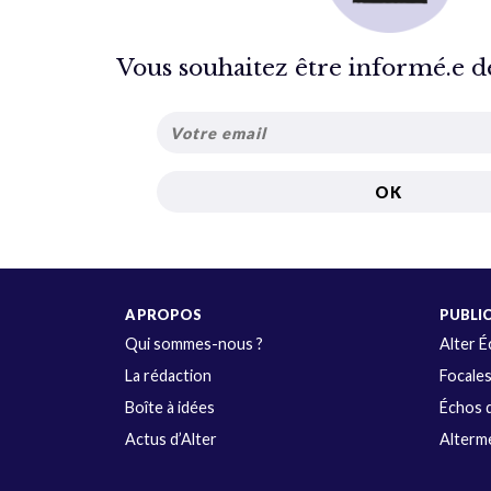
Vous souhaitez être informé.e de 
A PROPOS
PUBLI
Qui sommes-nous ?
Alter 
La rédaction
Focale
Boîte à idées
Échos d
Actus d’Alter
Alterme