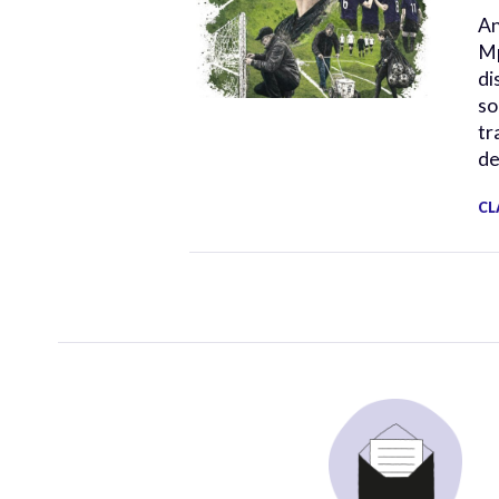
An
Mp
di
so
tr
de
CL