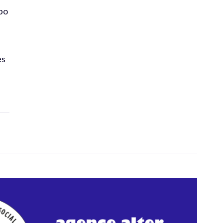
bo
es