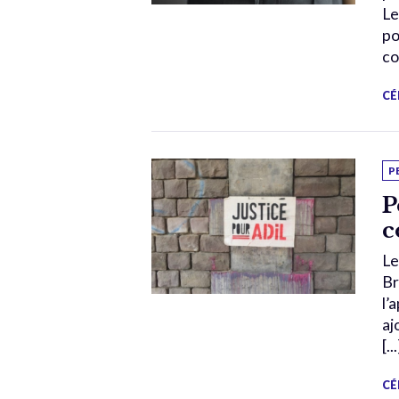
Le
po
co
CÉ
P
P
c
Le
Br
l’
aj
[...
CÉ