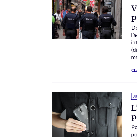
V
p
De
l’
in
(d
ma
CL
J
L
p
Po
po